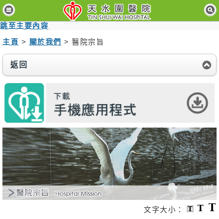
主
頁
跳至主要內容
主頁
>
關於我們
> 醫院宗旨
病
人
與
返回
訪
客
醫
療
服
務
醫
護
專
業
人
員
文字大小：