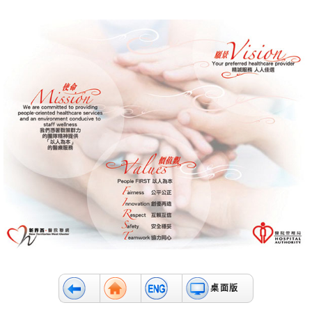
消
息
及
活
動
關
於
我
們
聯
絡
我
們
免
責
聲
明
桌面版