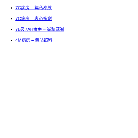
7C病房 – 無私奉獻
7C病房 – 衷心多謝
7B及7AH病房 – 誠摯感謝
4M病房 – 體貼照料