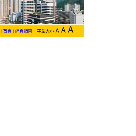
|
首頁
|
網頁指南
| 字型大小