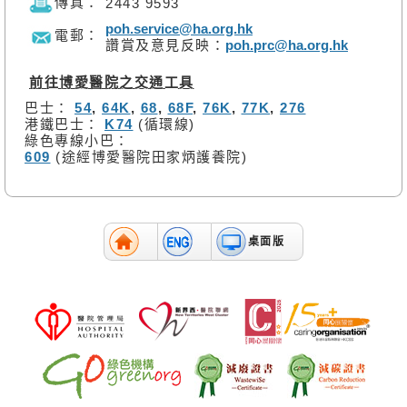
傳真：
2443 9593
poh.service@ha.org.hk
電郵：
讚賞及意見反映：
poh.prc@ha.org.hk
前往博愛醫院之交通工具
巴士：
54
,
64K
,
68
,
68F
,
76K
,
77K
,
276
港鐵巴士：
K74
(循環線)
綠色專線小巴：
609
(途經博愛醫院田家炳護養院)
桌面版