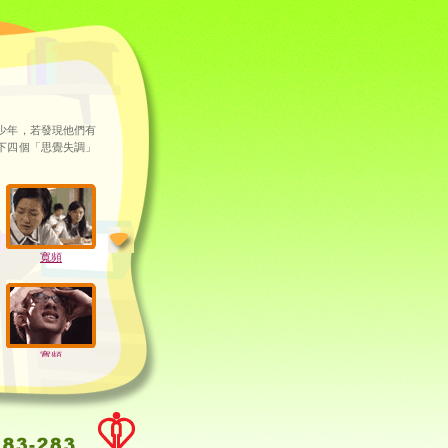
少年，若發現他們有
下四個「思覺失調」
寬頻
寬頻