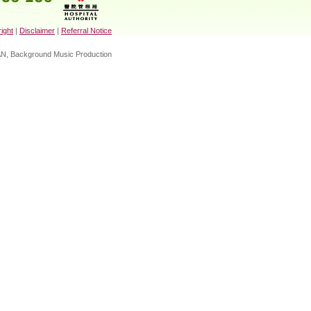
寬頻
ight
|
Disclaimer
|
Referral Notice
HAN, Background Music Production
寬頻