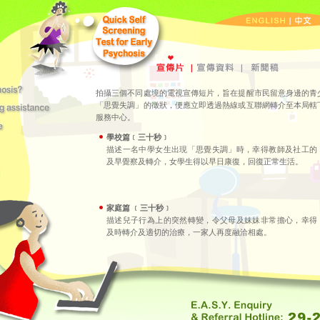
拍攝三個不同處境的電視宣傳短片，旨在提醒市民留意身邊的青
「思覺失調」的徵狀，便應立即透過熱線或互聯網轉介至本局轄
服務中心。
學校篇﹝三十秒﹞
描述一名中學女生出現「思覺失調」時，幸得教師及社工的
及早覺察及轉介，女學生得以早日康復，回復正常生活。
家庭篇
﹝三十秒﹞
描述兒子行為上的突然轉變，令父母及妹妹非常擔心，幸得
及時轉介及適切的治療，一家人再度融洽相處。
同事篇
﹝三十秒﹞
描述青年因出現「思覺失調」，令工作表現失常，而同事相
處亦出現問題，幸得同事及時援手，轉介到「思覺失調」服
務中心，令他得以及早康復，繼續工作如常。