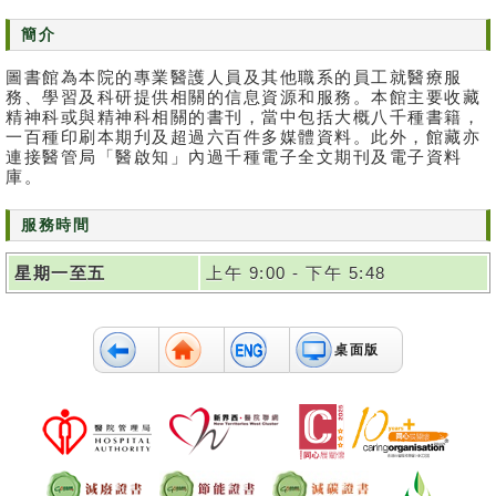
消
簡介
息
圖書館為本院的專業醫護人員及其他職系的員工就醫療服
及
務、學習及科研提供相關的信息資源和服務。本館主要收藏
活
精神科或與精神科相關的書刊，當中包括大概八千種書籍，
動
一百種印刷本期刋及超過六百件多媒體資料。此外，館藏亦
連接醫管局「醫啟知」內過千種電子全文期刊及電子資料
庫。
關
於
我
服務時間
們
星期一至五
上午 9:00 - 下午 5:48
聯
絡
我
桌面版
們
免
責
聲
明