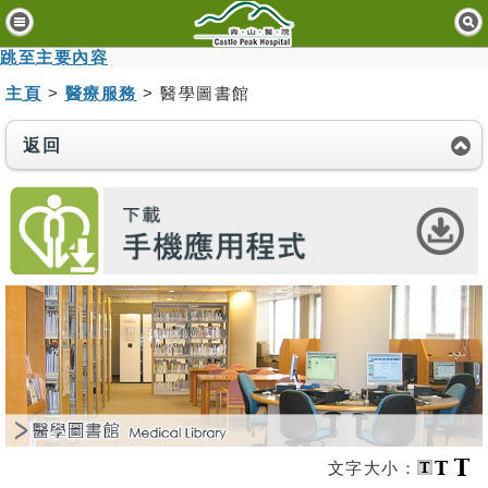
主
頁
跳至主要內容
主頁
>
醫療服務
> 醫學圖書館
病
人
與
返回
訪
客
醫
療
服
務
精
神
健
康
資
文字大小：
訊