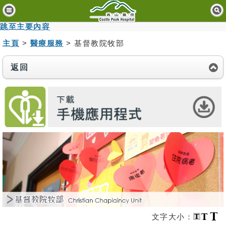
主
頁
跳至主要內容
主頁
>
醫療服務
> 基督教院牧部
病
人
與
返回
訪
客
醫
療
服
務
精
神
健
康
資
文字大小：
訊