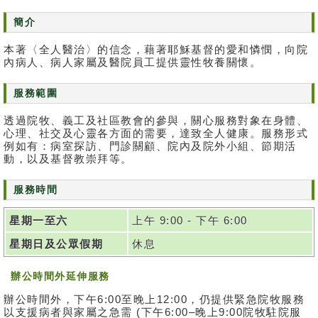
消
簡介
息
本著〈全人醫治〉的信念，藉著耶穌基督的愛和憐憫，向院
及
內病人、病人家屬及醫院員工提供靈性牧養關懷。
活
動
服務範圍
關
透過院牧、義工及社區教會的參與，關心服務對象在身體、
於
心理、社交及心靈各方面的需要，達致全人健康。服務形式
我
例如有：病室探訪、門診關顧、院內及院外小組、節期活
們
動，以及基督教崇拜等。
服務時間
聯
絡
我
星期一至六
上午 9:00 - 下午 6:00
們
星期日及公眾假期
休息
免
辦公時間外延伸服務
責
聲
辦公時間外，下午6:00至晚上12:00，仍提供緊急院牧服務
明
以支援病者與家屬之急需 (下午6:00–晚上9:00院牧駐院服