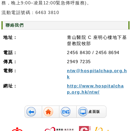
務，晚上9:00–凌晨12:00緊急傳呼服務)。
無
流動電話號碼：6463 3810
障
礙
聯絡我們
聲
明
地址：
青山醫院 C 座明心樓地下基
督教院牧部
職
電話：
2456 8430 / 2456 8694
員
專
傳真：
2949 7235
用
電郵：
ntw@hospitalchap.org.h
k
網址：
http://www.hospitalcha
p.org.hk/ntw/
桌面版