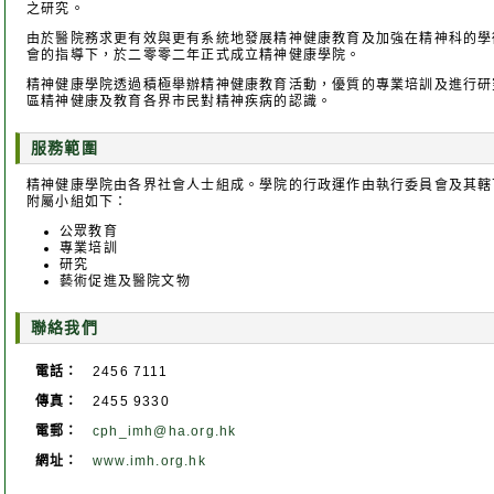
之研究。
由於醫院務求更有效與更有系統地發展精神健康教育及加強在精神科的學
會的指導下，於二零零二年正式成立精神健康學院。
精神健康學院透過積極舉辦精神健康教育活動，優質的專業培訓及進行研
區精神健康及教育各界市民對精神疾病的認識。
服務範圍
精神健康學院由各界社會人士組成。學院的行政運作由執行委員會及其轄
附屬小組如下：
公眾教育
專業培訓
研究
藝術促進及醫院文物
聯絡我們
電話：
2456 7111
傳真：
2455 9330
電郵：
cph_imh@ha.org.hk
網址：
www.imh.org.hk