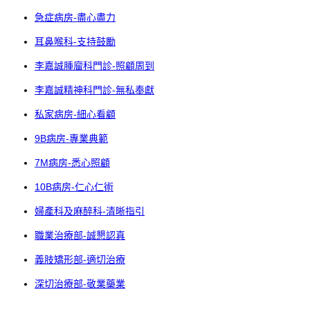
急症病房-盡心盡力
耳鼻喉科-支持鼓勵
李嘉誠腫廇科門診-照顧周到
李嘉誠精神科門診-無私奉獻
私家病房-細心看顧
9B病房-專業典範
7M病房-悉心照顧
10B病房-仁心仁術
婦產科及麻醉科-清晰指引
職業治療部-誠懇認真
義肢矯形部-適切治療
深切治療部-敬業藥業