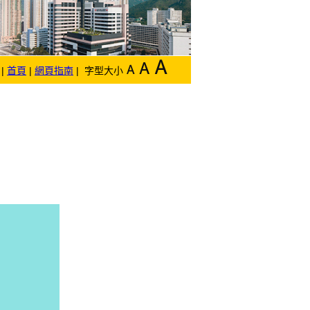
|
首頁
|
網頁指南
| 字型大小