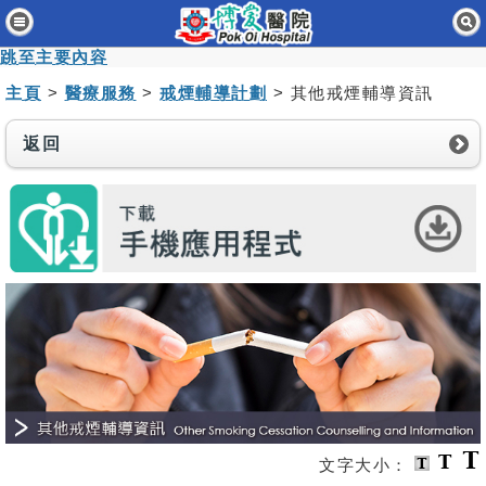
主頁
跳至主要內容
病人與訪客
主頁
>
醫療服務
>
戒煙輔導計劃
> 其他戒煙輔導資訊
醫療服務
返回
醫護專業人員
消息及活動
關於我們
聯絡我們
免責聲明
無障礙聲明
職員專用
文字大小：