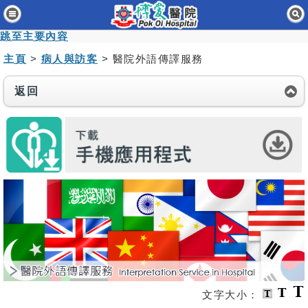
主頁
跳至主要內容
病人與訪客
主頁
>
病人與訪客
> 醫院外語傳譯服務
醫療服務
返回
醫護專業人員
消息及活動
關於我們
聯絡我們
免責聲明
無障礙聲明
職員專用
文字大小：