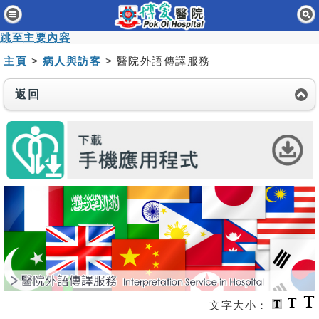
主頁
跳至主要內容
病人與訪客
主頁
>
病人與訪客
> 醫院外語傳譯服務
醫療服務
返回
醫護專業人員
消息及活動
關於我們
聯絡我們
免責聲明
無障礙聲明
職員專用
文字大小：