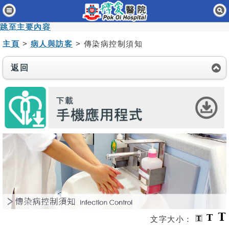
主頁
跳至主要內容
病人與訪客
主頁
>
病人與訪客
> 傳染病控制須知
醫療服務
返回
醫護專業人員
消息及活動
關於我們
聯絡我們
免責聲明
無障礙聲明
職員專用
文字大小：