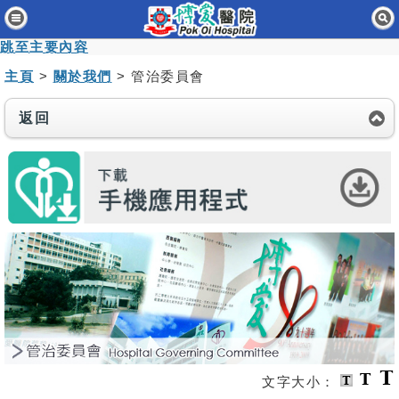
主頁
跳至主要內容
病人與訪客
主頁
>
關於我們
> 管治委員會
醫療服務
返回
醫護專業人員
消息及活動
關於我們
聯絡我們
免責聲明
無障礙聲明
職員專用
文字大小：