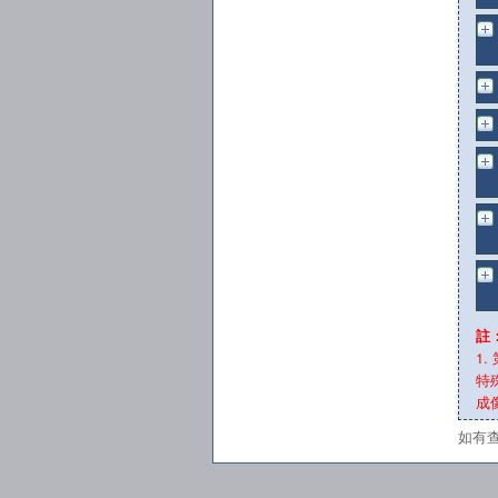
註
1
特
成
如有