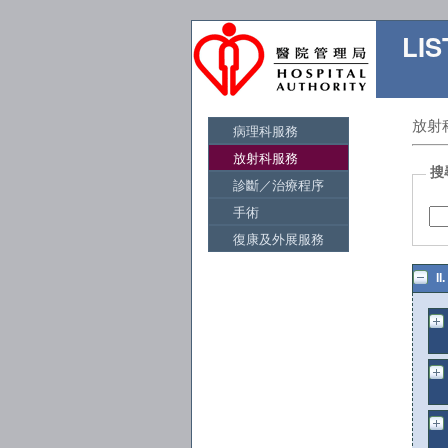
LI
放射
病理科服務
放射科服務
搜
診斷／治療程序
手術
復康及外展服務
I