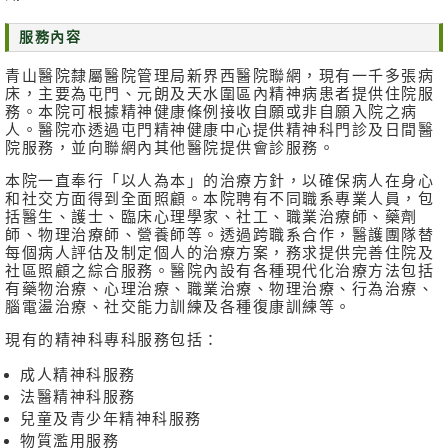
無
服務內容
障
青山醫院隸屬醫院管理局新界西醫院聯網，現有一千多張病
礙
床，主要為屯門、元朗及天水圍區內精神病患者提供住院服
聲
務。本院可根據精神健康條例接收自願或非自願入院之病
明
人。醫院亦透過屯門精神健康中心提供精神科門診及日間醫
院服務，並向聯網內其他醫院提供會診服務。
職
本院一直奉行「以人為本」的治療方針，以確保病人在身心
員
和社交方面得到全面照顧。本院聘有不同職系專業人員，包
專
括醫生、護士、臨床心理學家、社工、職業治療師、藥劑
用
師、物理治療師、營養師等。透過跨職系合作，醫護團隊替
每個病人評估及制定個人的治療方案，務求提供完善住院及
社區照顧之綜合服務。醫院內設有各種現代化治療方法包括
有藥物治療、心理治療、職業治療、物理治療、行為治療、
腦電盪治療、社交能力訓練及各種復康訓練等。
現有的精神科專科服務包括：
成人精神科服務
法醫精神科服務
兒童及青少年精神科服務
物質濫用服務