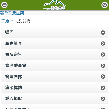
主
頁
跳至主要內容
主頁
> 關於我們
病
人
與
返回
訪
客
歷史簡介
醫
醫院宗旨
療
服
管治委員會
務
管理團隊
精
神
獲頒標誌
健
康
愛心捐獻
資
訊