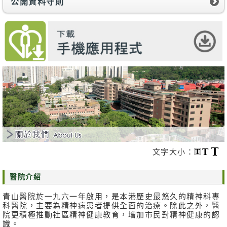
公開資料守則
消
息
及
活
動
關
於
我
們
聯
絡
文字大小：
我
們
醫院介紹
免
青山醫院於一九六一年啟用，是本港歷史最悠久的精神科專
責
科醫院，主要為精神病患者提供全面的治療。除此之外，醫
聲
院更積極推動社區精神健康教育，增加市民對精神健康的認
明
識。