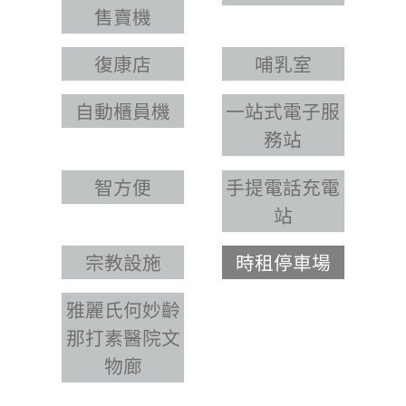
售賣機
復康店
哺乳室
自動櫃員機
一站式電子服
務站
智方便
手提電話充電
站
宗教設施
時租停車場
雅麗氏何妙齡
那打素醫院文
物廊