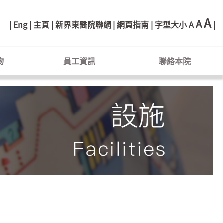
A
A
Eng
主頁
新界東醫院聯網
網頁指南
字型大小
A
物
員工資訊
聯絡本院