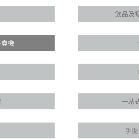
飲品及
售賣機
機
一站
手提