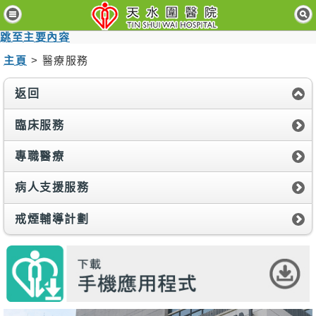
主
頁
跳至主要內容
主頁
> 醫療服務
病
人
與
返回
訪
客
臨床服務
醫
專職醫療
療
服
病人支援服務
務
戒煙輔導計劃
醫
護
專
業
人
員