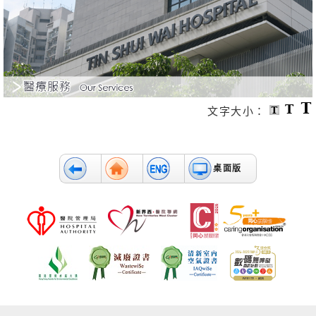
消
息
及
活
動
關
於
文字大小：
我
們
聯
桌面版
絡
我
們
免
責
聲
明