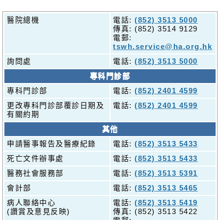
消
息
醫院總機
電話:
(852) 3513 5000
及
傳真: (852) 3514 9129
活
電郵:
動
tswh.service@ha.org.hk
詢問處
電話:
(852) 3513 5000
關
專科門診部
於
我
專科門診部
電話:
(852) 2401 4599
們
更改專科門診部覆診日期及
電話:
(852) 2401 4599
有關約期
聯
絡
其他
我
申請醫事報告及醫療紀錄
電話:
(852) 3513 5433
們
死亡文件辦事處
電話:
(852) 3513 5433
免
醫務社會服務部
電話:
(852) 3513 5391
責
會計部
電話:
(852) 3513 5465
聲
明
病人聯絡中心
電話:
(852) 3513 5419
(讚賞及意見反映)
傳真: (852) 3513 5422