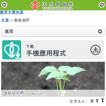
主
頁
跳至主要內容
主頁
> 聯絡我們
病
人
與
返回
訪
客
醫
療
服
務
醫
護
專
業
人
員
文字大小：