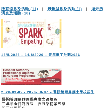
消
息
所有消息及活動 (11)
|
最新消息及活動 (1)
|
過去的
及
消息及活動 (10)
活
動
關
於
我
們
16/5/2026 – 14/8/2026 – 青年義工計劃2026
聯
絡
我
們
免
責
2026-03-02 - 2026-08-07 – 醫院管理局護士學校招生
聲
明
醫院管理局護理學專業文憑課程
三年半全日制課程 資歷架構第五級