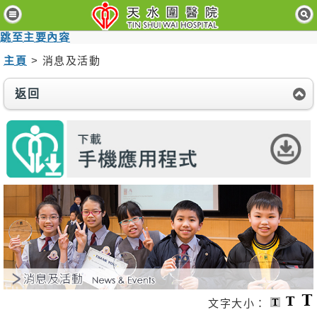
主
頁
跳至主要內容
主頁
> 消息及活動
病
人
與
返回
訪
客
醫
療
服
務
醫
護
專
業
人
員
文字大小：