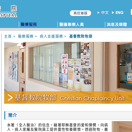
主頁
>
醫療服務
>
病人支援服務
>
基督教院牧部
簡介
本著〈全人醫治〉的信念，藉著耶穌基督的愛和憐憫，向病
人、病人家屬及醫院員工提供靈性牧養關懷。透過院牧、義