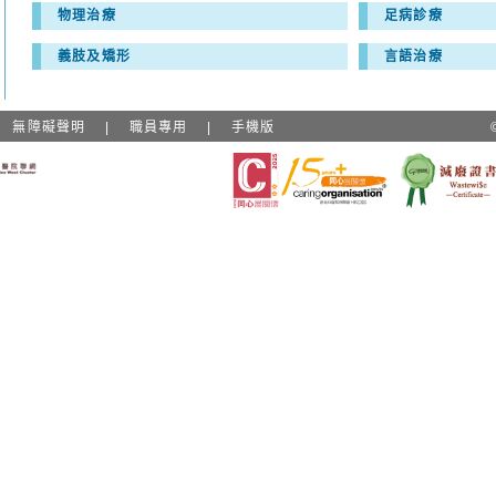
物理治療
足病診療
義肢及矯形
言語治療
|
無障礙聲明
|
職員專用
|
手機版