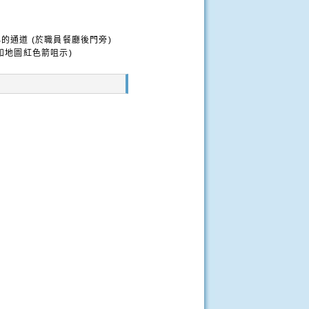
通道 (於職員餐廳後門旁)
如地圖紅色箭咀示)