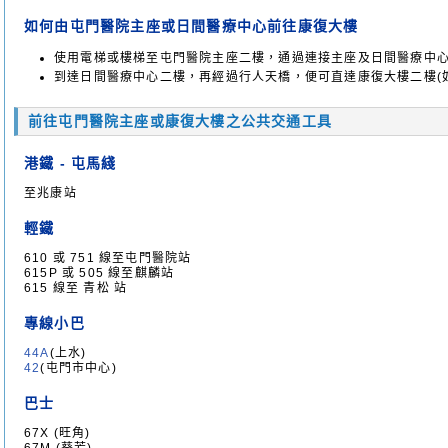
如何由屯門醫院主座或日間醫療中心前往康復大樓
使用電梯或樓梯至屯門醫院主座二樓，通過連接主座及日間醫療中心的
到達日間醫療中心二樓，再經過行人天橋，便可直達康復大樓二樓(
前往屯門醫院主座或康復大樓之公共交通工具
港鐵 - 屯馬綫
至兆康站
輕鐵
610 或 751 線至屯門醫院站
615P 或 505 線至麒麟站
615 線至 青松 站
專線小巴
44A
(上水)
42
(屯門市中心)
巴士
67X (旺角)