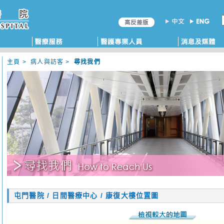
主頁
>
病人與訪客
>
尋找我們
屯門醫院 / 日間醫療中心 / 康復大樓位置圖