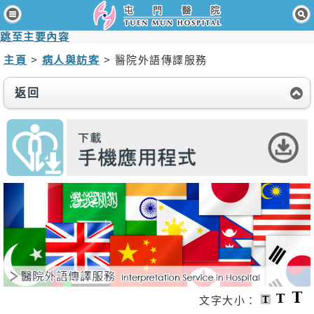
主頁
跳至主要內容
病人與訪客
主頁
>
病人與訪客
> 醫院外語傳譯服務
醫療服務
返回
醫護專業人員
消息及活動
關於我們
聯絡我們
免責聲明
無障礙聲明
職員專用
文字大小：