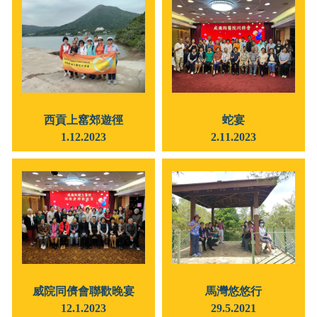
西貢上窰郊遊徑
蛇宴
1.12.2023
2.11.2023
威院同儕會聯歡晚宴
馬灣悠悠行
12.1.2023
29.5.2021