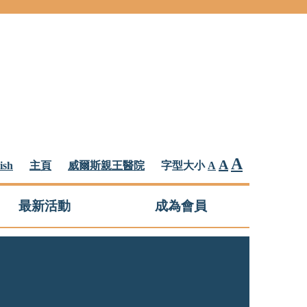
A
A
ish
主頁
威爾斯親王醫院
字型大小
A
最新活動
成為會員