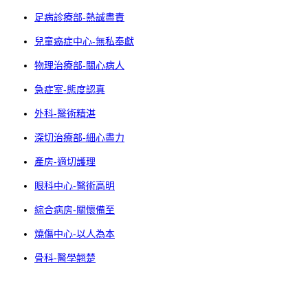
足病診療部-熱誠盡責
兒童癌症中心-無私奉獻
物理治療部-關心病人
急症室-態度認真
外科-醫術精湛
深切治療部-細心盡力
產房-適切護理
眼科中心-醫術高明
綜合病房-關懷備至
燒傷中心-以人為本
骨科-醫學翹楚