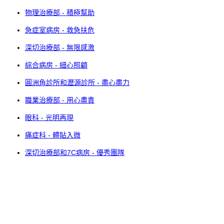
物理治療部 - 積極幫助
急症室病房 - 救急扶危
深切治療部 - 無限感激
綜合病房 - 細心照顧
圓洲角診所和瀝源診所 - 盡心盡力
職業治療部 - 用心盡責
眼科 - 光明再現
痛症科 - 體貼入微
深切治療部和7C病房 - 優秀團隊