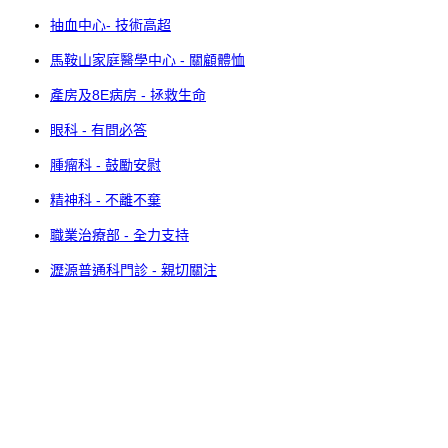
抽血中心- 技術高超
馬鞍山家庭醫學中心 - 關顧體恤
產房及8E病房 - 拯救生命
眼科 - 有問必答
腫瘤科 - 鼓勵安慰
精神科 - 不離不棄
職業治療部 - 全力支持
瀝源普通科門診 - 親切關注