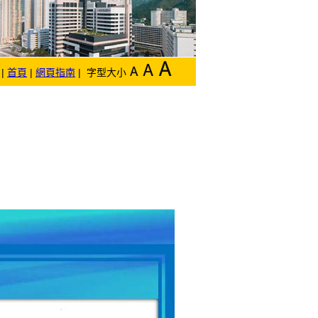
|
首頁
|
網頁指南
| 字型大小