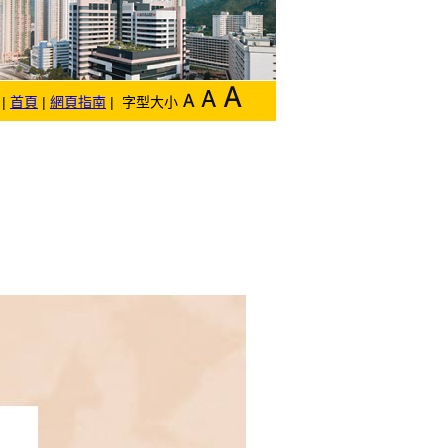
|
首頁
|
網頁指南
| 字型大小