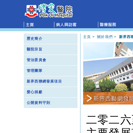
主頁
>
關於我們
>
新界西
歷史簡介
醫院宗旨
管治委員會
管理團隊
新界西聯網發展項目
愛心捐獻
公開資料守則
二零二六