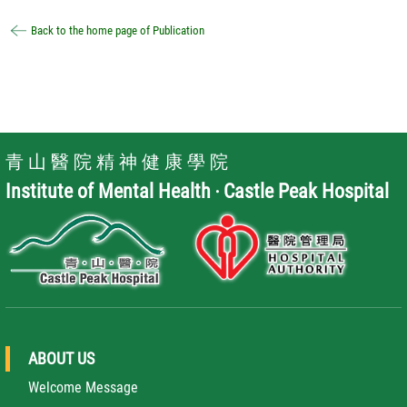
Back to the home page of Publication
青 山 醫 院 精 神 健 康 學 院
Institute of Mental Health ‧ Castle Peak Hospital
ABOUT US
Welcome Message