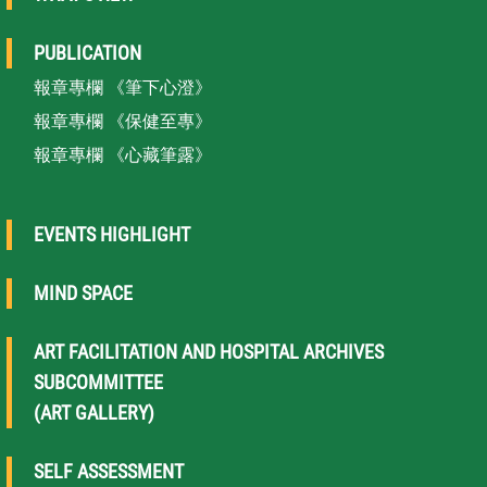
PUBLICATION
報章專欄 《筆下心澄》
報章專欄 《保健至專》
報章專欄 《心藏筆露》
EVENTS HIGHLIGHT
MIND SPACE
ART FACILITATION AND HOSPITAL ARCHIVES
SUBCOMMITTEE
(ART GALLERY)
SELF ASSESSMENT