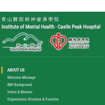
青 山 醫 院 精 神 健 康 學 院
Institute of Mental Health ‧ Castle Peak Hospital
ABOUT US
Welcome Message
IMH Background
Vision & Mission
Organization Structure & Function