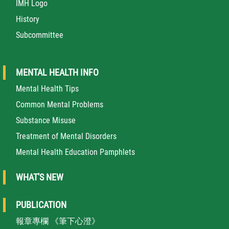
IMH Logo
History
Subcommittee
MENTAL HEALTH INFO
Mental Health Tips
Common Mental Problems
Substance Misuse
Treatment of Mental Disorders
Mental Health Education Pamphlets
WHAT'S NEW
PUBLICATION
報章專欄 《筆下心澄》