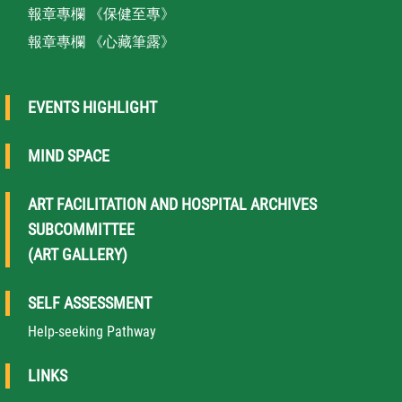
報章專欄 《保健至專》
報章專欄 《心藏筆露》
EVENTS HIGHLIGHT
MIND SPACE
ART FACILITATION AND HOSPITAL ARCHIVES
SUBCOMMITTEE
(ART GALLERY)
SELF ASSESSMENT
Help-seeking Pathway
LINKS