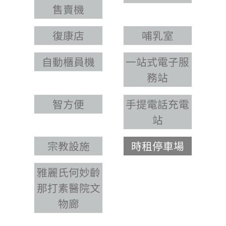
售賣機
復康店
哺乳室
自動櫃員機
一站式電子服
務站
智方便
手提電話充電
站
宗教設施
時租停車場
雅麗氏何妙齡
那打素醫院文
物廊