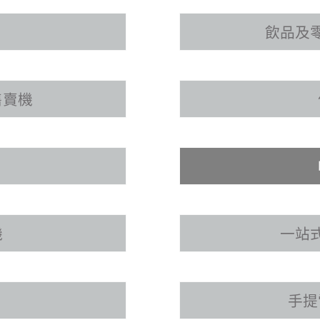
飲品及
售賣機
機
一站
手提