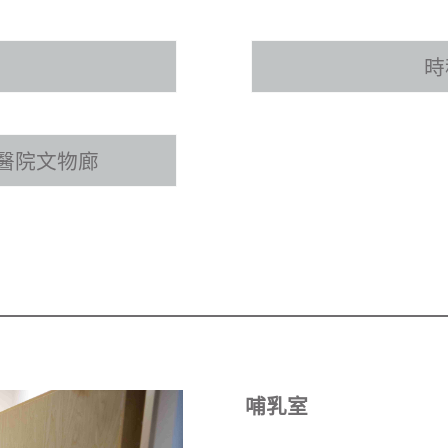
時
醫院文物廊
哺乳室