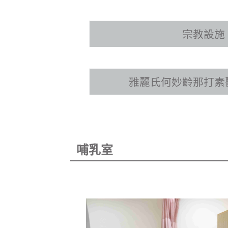
宗教設施
雅麗氏何妙齡那打素
哺乳室