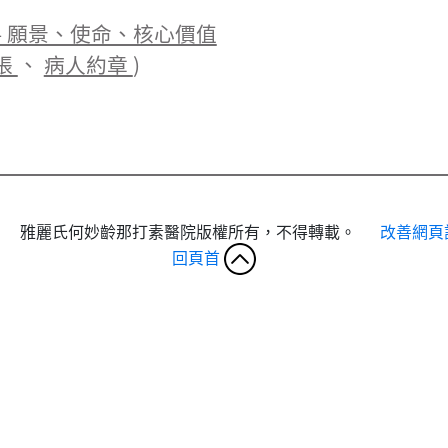
– 願景、使命、核心價值
張
、
病人約章
)
雅麗氏何妙齡那打素醫院版權所有，不得轉載。
改善網頁
回頁首