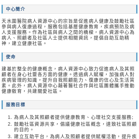
消
中心簡介
息
及
天水圍醫院病人資源中心的宗旨是促進病人健康及鼓勵社區
活
參與病人復康過程，服務包括基層健康教育，疾病預防及病
動
人支援服務。作為社區與病人之間的橋樑，病人資源中心為
病人、照顧者及社區人士提供相關資訊，提倡自助互助精
關
神，建立健康社區。
於
我
使命
們
建基於整全的健康概念，病人資源中心致力促進病人及其照
顧者在身心社靈各方面的健康。透過病人賦權，加強病人對
聯
疾病管理的知識，提升自我照顧能力、復康的信心及生活質
絡
素。此外，病人資源中心藉著醫社合作與社區團體攜手推動
我
健康敎育，共建關愛社區。
們
服務目標
免
責
為病人及其照顧者提供健康教育、心理社交支援服務;
聲
鼓勵社區資源共享，倡議健康社區概念，達致社區照顧
明
的目的。
建立互助平台，為病人及照顧者提供賦權活動，提升疾