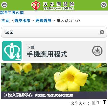
主
頁
跳至主要內容
主頁
>
醫療服務
>
專職醫療
> 病人資源中心
病
人
與
返回
訪
客
醫
療
服
務
醫
護
專
業
人
員
文字大小：