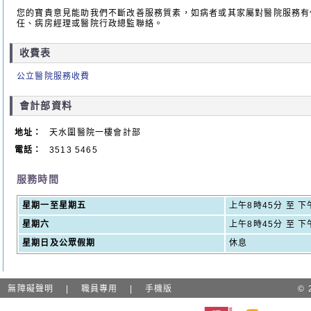
您的寶貴意見能助我們不斷改善服務質素，如病者或其家屬對醫院服務有
任、病房經理或醫院行政總監聯絡。
收費表
公立醫院服務收費
會計部資料
地址：
天水圍醫院一樓會計部
電話：
3513 5465
服務時間
星期一至星期五
上午8時45分 至 下
星期六
上午8時45分 至 下
星期日及公眾假期
休息
|
無障礙聲明
|
職員專用
|
手機版
©