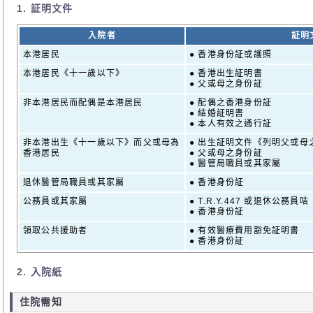
1. 証明文件
入院者
証明
本港居民
● 香港身份証或護照
本港居民《十一歲以下》
● 香港出生証明書
● 父或母之身份証
非本港居民而配偶是本港居民
● 配偶之香港身份証
● 結婚証明書
● 本人有效之通行証
非本港出生《十一歲以下》而父或母為
● 出生証明文件《列明父或母
香港居民
● 父或母之身份証
● 醫管局職員或其家屬
退休醫管局職員或其家屬
● 香港身份証
公務員或其家屬
● T.R.Y.447 或退休公務員咭
● 香港身份証
領取公共援助者
● 有效醫療費用豁免証明書
● 香港身份証
2. 入院紙
住院需知