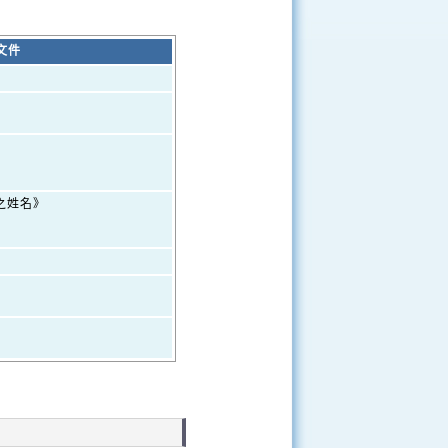
文件
之姓名》