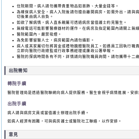
住院期間，病人請勿攜帶貴重物品如首飾、大量金錢等。
為確保病人安全，病人入院後請勿擅自離開病房。如需外出，請與
切後果由病人自負。
如欲了解病情，病人直系親屬可透過病房當值護士約見醫生。
無線電話可能影響醫療器材的運作，在病房及指定範圍內請關上無
醫院範圍內，嚴禁吸煙。
為免影響留醫人士，病房範圍內請勿攝影。
病人或其家屬切勿將賞金或禮物餽贈醫院員工。如遇員工因執行職
立即向醫院行政總監或行政事務經理或廉政公署舉報。
醫院的探病時間各有不同，詳情請向醫院職員詢間。請勿攜帶十二
出院需知
轉院手續
醫院管理局是透過醫院聯網向病人提供服務。醫生會視乎病情進展，安排
出院手續
病人請與病房文員或當值護士辦理出院手續。
如病人經濟有困難，可與病房護士或醫院社工聯絡，以作安排。
意見