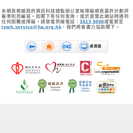
消
息
本網頁根據政府資訊科技總監辦公室無障礙網頁嘉許計劃評
及
審準則而編寫。如閣下有任何查詢，或於瀏覽此網站時遇到
活
任何困難或障礙，請致電熱線電話：
3513 5000
或電郵至
tswh.service@ha.org.hk
，我們將會盡力協助閣下。
動
關
於
桌面版
我
們
聯
絡
我
們
免
責
聲
明