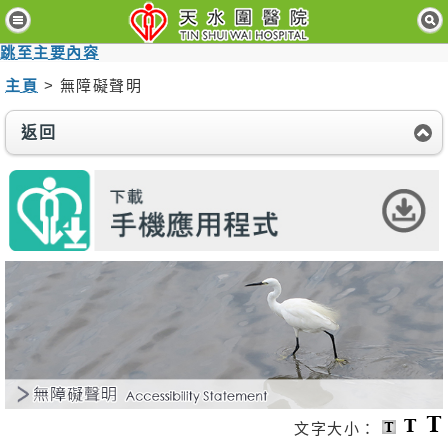
主
頁
跳至主要內容
主頁
> 無障礙聲明
病
人
與
返回
訪
客
醫
療
服
務
醫
護
專
業
人
員
文字大小：