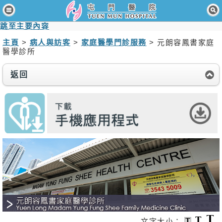
主頁
跳至主要內容
病人與訪客
主頁
>
病人與訪客
>
家庭醫學門診服務
> 元朗容鳳書家庭
醫學診所
醫療服務
返回
醫護專業人員
消息及活動
關於我們
聯絡我們
免責聲明
無障礙聲明
職員專用
文字大小：