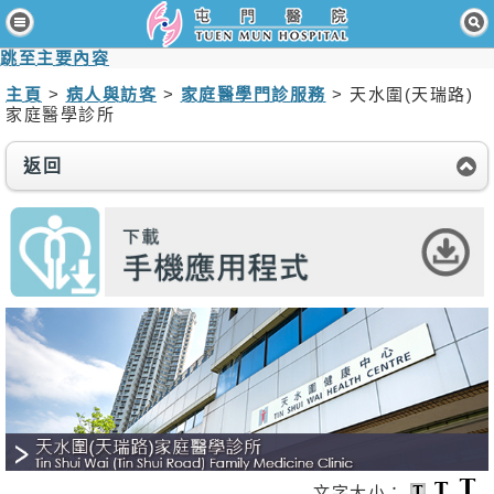
主頁
跳至主要內容
病人與訪客
主頁
>
病人與訪客
>
家庭醫學門診服務
> 天水圍(天瑞路)
家庭醫學診所
醫療服務
返回
醫護專業人員
消息及活動
關於我們
聯絡我們
免責聲明
無障礙聲明
職員專用
文字大小：