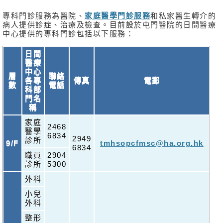
專科門診服務為醫院、
家庭醫學門診服務
和私家醫生轉介的
病人提供診症、治療及檢查。目前設於屯門醫院的日間醫療
中心提供的專科門診包括以下服務：
日間
醫療
中心
層
聯絡
各專
傳真
電郵
數
電話
科部
門名
稱
家庭
2468
醫學
6834
2949
診所
9/F
tmhsopcfmsc@ha.org.hk
6834
職員
2904
診所
5300
外科
小兒
外科
整形