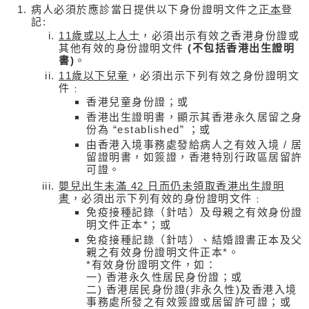
病人必須於應診當日提供以下身份證明文件之
正本
登
記:
11歲或以上人士
，必須出示有效之香港身份證或
其他有效的身份證明文件
(不包括香港出生證明
書)
。
11歲以下兒童
，必須出示下列有效之身份證明文
件﹕
香港兒童身份證；或
香港出生證明書，顯示其香港永久居留之身
份為 “established” ；或
由香港入境事務處發給病人之有效入境 / 居
留證明書，如簽證，香港特別行政區居留許
可證。
嬰兒出生未滿 42 日而仍未領取香港出生證明
書
，必須出示下列有效的身份證明文件﹕
免疫接種記錄（針咭）及母親之有效身份證
明文件正本*；或
免疫接種記錄（針咭）、結婚證書正本及父
親之有效身份證明文件正本*。
*有效身份證明文件，如：
一) 香港永久性居民身份證；或
二) 香港居民身份證(非永久性)及香港入境
事務處所發之有效簽證或居留許可證；或