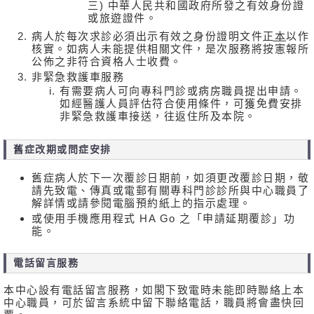
三) 中華人民共和國政府所發之有效身份證
或旅遊證件。
病人於每次求診必須出示有效之身份證明文件
正本
以作
核實。如病人未能提供相關文件，是次服務將按憲報所
公佈之非符合資格人士收費。
非緊急救護車服務
有需要病人可向專科門診或病房職員提出申請。
如經醫護人員評估符合使用條件，可獲免費安排
非緊急救護車接送，往返住所及本院。
舊症改期或問症安排
舊症病人於下一次覆診日期前，如須更改覆診日期，敬
請先致電、傳真或電郵有關專科門診診所與中心職員了
解詳情或請參閱電腦預約紙上的指示處理。
或使用手機應用程式 HA Go 之「申請延期覆診」功
能。
電話留言服務
本中心設有電話留言服務，如閣下致電時未能即時聯絡上本
中心職員，可於留言系統中留下聯絡電話，職員將會盡快回