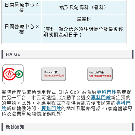
日間醫療中心 4
矯形及創傷科（骨科）
樓
婦產科
日間醫療中心 3
(產科: 轉介信必須註明懷孕及最後經
樓
期或預產期日子 )
HA Go
醫院管理局流動應用程式《HA Go》為預約
專科門診
新症提
供另一平台，市民可透過此流動平台遞交
專科門診
新症預約
的申請。此外，本應用程式亦提供資訊方便市民查詢
專科門
診
新症輪候時間、
專科門診
的地址及聯絡電話。(家庭醫學專
科及職業醫療關懷服務除外)
應診須知