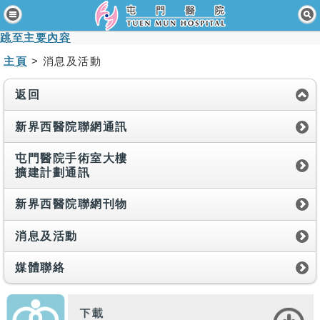
主頁
跳至主要內容
病人與訪客
主頁
> 消息及活動
醫療服務
返回
醫護專業人員
新界西醫院聯網通訊
消息及活動
屯門醫院手術室大樓
擴建計劃通訊
關於我們
新界西醫院聯網刊物
聯絡我們
消息及活動
免責聲明
媒體聯絡
無障礙聲明
職員專用