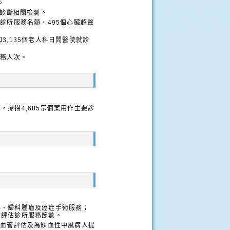
。
症診斷相關檢測。
診所服務名額、495個心臟超聲
3,135個老人科日間醫院就診
服務人次。
掃描4,685宗個案用作主要診
科、婦科腫瘤及癌症手術服務；
前評估診所服務節數。
內血管評估及為缺血性中風病人提