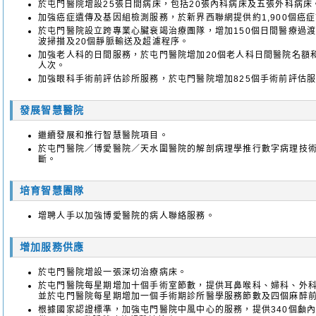
於屯門醫院增設25張日間病床，包括20張內科病床及五張外科病床
加強癌症遺傳及基因組檢測服務，於新界西聯網提供約1,900個癌
於屯門醫院設立跨專業心臟衰竭治療團隊，增加150個日間醫療過渡
波掃描及20個靜脈輸送及超濾程序。
加強老人科的日間服務，於屯門醫院增加20個老人科日間醫院名額和
人次。
加強眼科手術前評估診所服務，於屯門醫院增加825個手術前評估
發展智慧醫院
繼續發展和推行智慧醫院項目。
於屯門醫院／博愛醫院／天水圍醫院的解剖病理學推行數字病理技術，
斷。
培育智慧團隊
增聘人手以加強博愛醫院的病人聯絡服務。
增加服務供應
於屯門醫院增設一張深切治療病床。
於屯門醫院每星期增加十個手術室節數，提供耳鼻喉科、婦科、外
並於屯門醫院每星期增加一個手術期診所醫學服務節數及四個麻醉
根據國家認證標準，加強屯門醫院中風中心的服務，提供340個顱