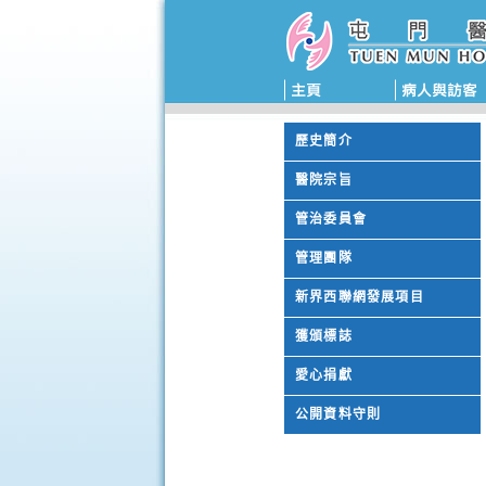
歷史簡介
醫院宗旨
管治委員會
管理團隊
新界西聯網發展項目
獲頒標誌
愛心捐獻
公開資料守則