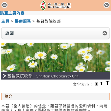
主
頁
跳至主要內容
主頁
>
醫療服務
> 基督教院牧部
病
人
返回
與
訪
客
醫
療
服
務
消
文字大小：
息
及
簡介
活
動
本著〈全人醫治〉的信念，藉著耶穌基督的愛和憐憫，向院
內病人、病人家屬及醫院員工提供靈性牧養關懷。