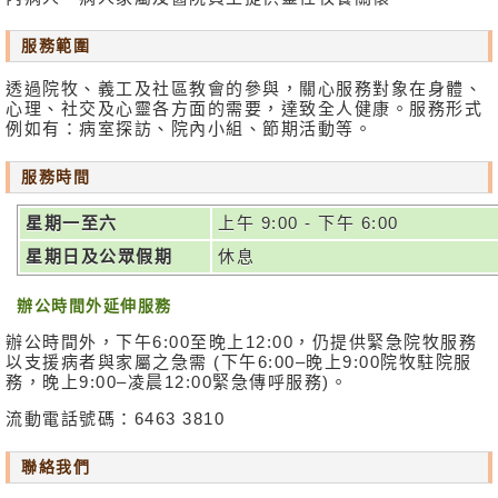
關
服務範圍
於
我
透過院牧、義工及社區教會的參與，關心服務對象在身體、
們
心理、社交及心靈各方面的需要，達致全人健康。服務形式
例如有：病室探訪、院內小組、節期活動等。
聯
服務時間
絡
我
星期一至六
上午 9:00 - 下午 6:00
們
星期日及公眾假期
休息
免
責
辦公時間外延伸服務
聲
辦公時間外，下午6:00至晚上12:00，仍提供緊急院牧服務
明
以支援病者與家屬之急需 (下午6:00–晚上9:00院牧駐院服
務，晚上9:00–凌晨12:00緊急傳呼服務)。
無
流動電話號碼：6463 3810
障
礙
聯絡我們
聲