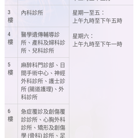
3
內科診所
星期一至五：
樓
上午九時至下午五時
4
醫學遺傳輔導診
星期六：
樓
所、產科及婦科診
上午九時至下午一時
所、兒科診所
5
麻醉科門診部、日
樓
間手術中心、神經
外科診所、護士診
所 (腸道護理)、外
科診所
6
急症覆診及創傷覆
樓
診診所、心胸外科
診所、矯形及創傷
學 (骨科) 診所、足