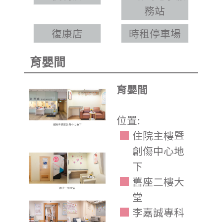
務站
復康店
時租停車場
育嬰間
育嬰間
位置:
住院主樓暨
創傷中心地
下
舊座二樓大
堂
李嘉誠專科